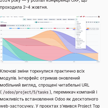
2024 року — у розпал конференції OXP, що
проходила 2–4 жовтня.
Ключові зміни торкнулися практично всіх
модулів. Інтерфейс отримав оновлений
мобільний вигляд, спрощені читабельні URL
(
/odoo/project/5/tasks
), перемикач компаній і
можливість встановлення Odoo як десктопного
web-застосунку. У проєктах зʼявився Project Top