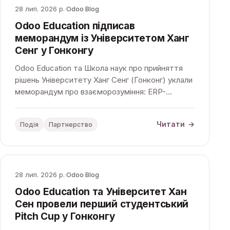
28 лип. 2026 р.
·
Odoo Blog
Odoo Education підписав
меморандум із Університетом Ханг
Сенг у Гонконгу
Odoo Education та Школа наук про прийняття
рішень Університету Ханг Сенг (Гонконг) уклали
меморандум про взаєморозуміння: ERP-
навчання на базі Odoo стане частиною
академічних програм.
Читати
→
Подія
Партнерство
28 лип. 2026 р.
·
Odoo Blog
Odoo Education та Університет Хан
Сен провели перший студентський
Pitch Cup у Гонконгу