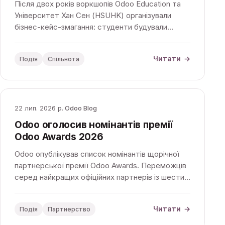
Після двох років воркшопів Odoo Education та
Університет Хан Сен (HSUHK) організували
бізнес-кейс-змагання: студенти будували
процеси вигаданої кавообсмажувальної
компанії в Odoo, а фінал пройшов в офісі Odoo
Читати
→
Подія
Спільнота
APAC.
22 лип. 2026 р.
·
Odoo Blog
Odoo оголосив номінантів премії
Odoo Awards 2026
Odoo опублікував список номінантів щорічної
партнерської премії Odoo Awards. Переможців
серед найкращих офіційних партнерів із шести
регіонів світу назвуть 26 вересня на
конференції Odoo Experience.
Читати
→
Подія
Партнерство