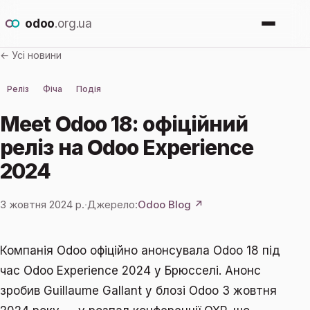
odoo
.org.ua
← Усі новини
Про Odoo
Реліз
Фіча
Подія
Для кого
Meet Odoo 18: офіційний
реліз на Odoo Experience
Новини
2024
Впровадження
3 жовтня 2024 р.
·
Джерело:
Odoo Blog ↗
Залишити заявку
Компанія Odoo офіційно анонсувала Odoo 18 під
час Odoo Experience 2024 у Брюсселі. Анонс
зробив Guillaume Gallant у блозі Odoo 3 жовтня