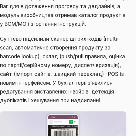
Bar для відстеження прогресу та дедлайнів, а
модуль виробництва отримав каталог продуктів
у BOM/MO і згортання інструкцій.
Суттєво підсилили сканер штрих-кодів (multi-
scan, автоматичне створення продукту за
barcode lookup), склад (push/pull правила, оцінка
по партії/серійному номеру, диспетчеризація),
сайт (імпорт сайтів, швидкий переклад) і POS із
новим інтерфейсом. У бухгалтерії зʼявилися
редагування виставлених інвойсів, детекція
дублікатів і хешування при надсиланні.