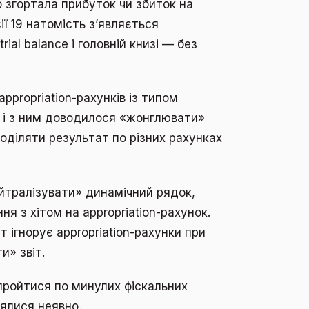
о згортала прибуток чи збиток на
ії 19 натомість з’являється
rial balance і головній книзі — без
ppropriation-рахунків із типом
к, і з ним доводилося «жонглювати»
оділяти результат по різних рахунках
ейтралізувати» динамічний рядок,
я з хітом на appropriation-рахунок.
іт ігнорує appropriation-рахунки при
и» звіт.
пройтися по минулих фіскальних
лялися неявно.