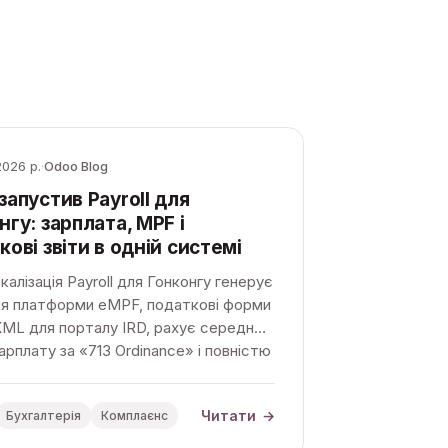
2026 р.
·
Odoo Blog
запустив Payroll для
нгу: зарплата, MPF і
кові звіти в одній системі
калізація Payroll для Гонконгу генерує
ля платформи eMPF, податкові форми
XML для порталу IRD, рахує середню
арплату за «713 Ordinance» і повністю
вана з бухгалтерією Odoo.
Читати
→
Бухгалтерія
Комплаєнс