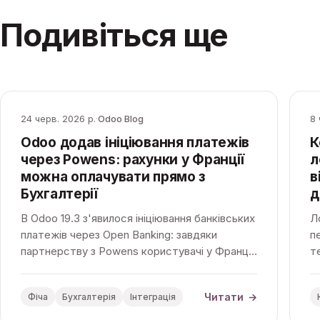
Подивіться ще
24 черв. 2026 р.
·
Odoo Blog
8 
Odoo додав ініціювання платежів
К
через Powens: рахунки у Франції
л
можна оплачувати прямо з
в
Бухгалтерії
д
В Odoo 19.3 з'явилося ініціювання банківських
Л
платежів через Open Banking: завдяки
п
партнерству з Powens користувачі у Франції
т
оплачують рахунки прямо з застосунку
о
Бухгалтерія — без додаткової плати.
п
Читати
→
Фіча
Бухгалтерія
Інтеграція
кл