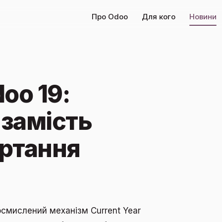
Про Odoo
Для кого
Новини
oo 19:
 замість
ортання
осмислений механізм Current Year