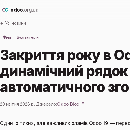
odoo
.org.ua
← Усі новини
Фіча
Бухгалтерія
Закриття року в Od
динамічний рядок
автоматичного зг
20 квітня 2026 р.
·
Джерело:
Odoo Blog ↗
Один із тихих, але важливих зламів Odoo 19 — пере