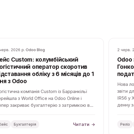
черв. 2026 р.
·
Odoo Blog
2 черв. 
ейс Custom: колумбійський
Odoo 
огістичний оператор скоротив
Гонко
ідставання обліку з 6 місяців до 1
подат
ня з Odoo
Нова ло
звіти д
огістична компанія Custom із Барранкільї
IR56 у 
ерейшла з World Office на Odoo Online і
денну з
епер закриває бухгалтерію з затримкою в
інтегро
дин день замість шести місяців, бачачи
рибутковість кожного проєкту в кілька
Читати
→
Кейс
Бухгалтерія
Реліз
іків.