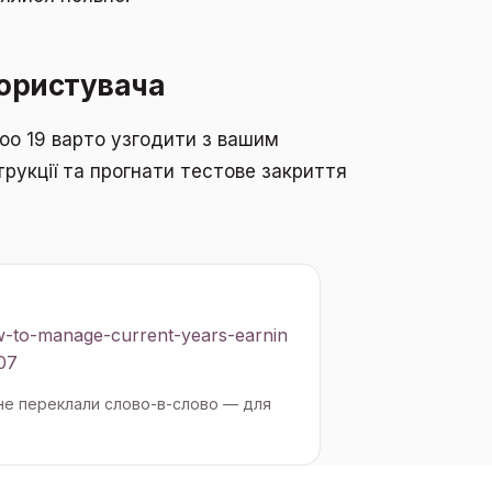
користувача
oo 19 варто узгодити з вашим
трукції та прогнати тестове закриття
w-to-manage-current-years-earnin
07
 не переклали слово-в-слово — для