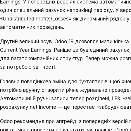
Earnings. У попередніх версіях система автоматичн
один спеціальний рахунок наприкінці періоду. У верс
«Undistributed Profits/Losses» як динамічний рядок у t
автоматичних проведень.
Другий великий зсув: Odoo 19 дозволяє мати кілька a
Current Year Earnings. Раніше це був єдиний рахуно
для багатокомпанійних структур. Тепер можна розп
за потребою звітності.
Головна поведінкова зміна для бухгалтерів: щоб «н
потрібно вручну створити річне журнальне проведенн
Автоматичні й ручні записи тепер розділені, і P&L-зв
розрахунку net income — це перестає «забруднюват
Odoo рекомендує при апгрейді з попередніх версій 
роках і явно провести результати, які раніше оброб