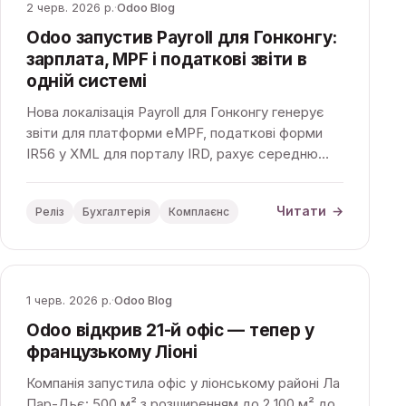
2 черв. 2026 р.
·
Odoo Blog
Odoo запустив Payroll для Гонконгу:
зарплата, MPF і податкові звіти в
одній системі
Нова локалізація Payroll для Гонконгу генерує
звіти для платформи eMPF, податкові форми
IR56 у XML для порталу IRD, рахує середню
денну зарплату за «713 Ordinance» і повністю
інтегрована з бухгалтерією Odoo.
Читати
→
Реліз
Бухгалтерія
Комплаєнс
1 черв. 2026 р.
·
Odoo Blog
Odoo відкрив 21-й офіс — тепер у
французькому Ліоні
Компанія запустила офіс у ліонському районі Ла
Пар-Дьє: 500 м² з розширенням до 2 100 м² до