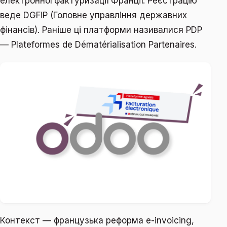
електронної фактуризації Франції. Реєстрацію
веде DGFiP (Головне управління державних
фінансів). Раніше ці платформи називалися PDP
— Plateformes de Dématérialisation Partenaires.
Контекст — французька реформа e-invoicing,