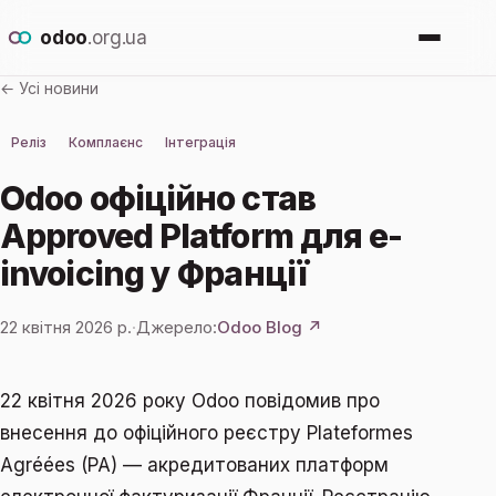
odoo
.org.ua
← Усі новини
Про Odoo
Реліз
Комплаєнс
Інтеграція
Для кого
Odoo офіційно став
Approved Platform для e-
Новини
invoicing у Франції
Впровадження
22 квітня 2026 р.
·
Джерело:
Odoo Blog ↗
Залишити заявку
22 квітня 2026 року Odoo повідомив про
внесення до офіційного реєстру Plateformes
Agréées (PA) — акредитованих платформ