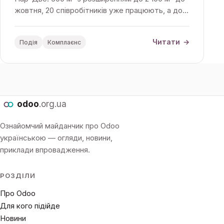
жовтня, 20 співробітників уже працюють, а до
кінця року команда має зрости до 100 людей.
Читати
→
Подія
Комплаєнс
odoo
.org.ua
Ознайомчий майданчик про Odoo
українською — огляди, новини,
приклади впровадження.
РОЗДІЛИ
Про Odoo
Для кого підійде
Новини