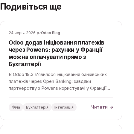
Подивіться ще
24 черв. 2026 р.
·
Odoo Blog
Odoo додав ініціювання платежів
через Powens: рахунки у Франції
можна оплачувати прямо з
Бухгалтерії
В Odoo 19.3 з'явилося ініціювання банківських
платежів через Open Banking: завдяки
партнерству з Powens користувачі у Франції
оплачують рахунки прямо з застосунку
Бухгалтерія — без додаткової плати.
Читати
→
Фіча
Бухгалтерія
Інтеграція