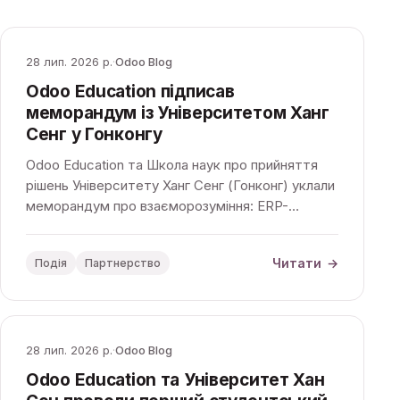
28 лип. 2026 р.
·
Odoo Blog
Odoo Education підписав
меморандум із Університетом Ханг
Сенг у Гонконгу
Odoo Education та Школа наук про прийняття
рішень Університету Ханг Сенг (Гонконг) уклали
меморандум про взаєморозуміння: ERP-
навчання на базі Odoo стане частиною
академічних програм.
Читати
→
Подія
Партнерство
28 лип. 2026 р.
·
Odoo Blog
Odoo Education та Університет Хан