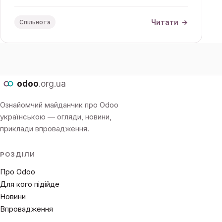
бізнес-гру Scale-Up! і університетський курс із
дипломом Odoo Student Diploma.
Читати
→
Спільнота
odoo
.org.ua
Ознайомчий майданчик про Odoo
українською — огляди, новини,
приклади впровадження.
РОЗДІЛИ
Про Odoo
Для кого підійде
Новини
Впровадження