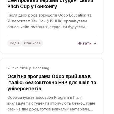
Сен провели перший студентський
Pitch Cup у Гонконгу
Після двох років воркшопів Odoo Education та
Університет Хан Сен (HSUHK) організували
бізнес-кейс-змагання: студенти будували
процеси вигаданої кавообсмажувальної
компанії в Odoo, а фінал пройшов в офісі Odoo
Читати
→
Подія
Спільнота
APAC.
23 лип. 2026 р.
·
Odoo Blog
Освітня програма Odoo прийшла в
Італію: безкоштовна ERP для шкіл та
університетів
Odoo запускає Education Program в Італії:
викладачі та студенти отримують безкоштовні
бази на два роки, готові навчальні матеріали,