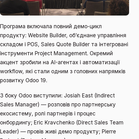
Програма включала повний демо-цикл
продукту: Website Builder, обʼєднане управління
складом і POS, Sales Quote Builder та інтегровані
інструменти Project Management. Окремий
акцент зробили на AI-агентах і автоматизації
workflow, які стали одним з головних напрямків
розвитку Odoo 19.
З боку Odoo виступили: Josiah East (Indirect
Sales Manager) — розповів про партнерську
екосистему, ролі партнерів і процес
онбордингу; Eric Kravchenko (Direct Sales Team
Leader) — провів живі демо продукту; Pierre