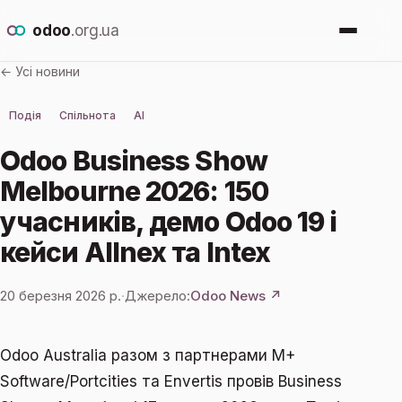
odoo
.org.ua
← Усі новини
Про Odoo
Подія
Спільнота
AI
Для кого
Odoo Business Show
Melbourne 2026: 150
Новини
учасників, демо Odoo 19 і
кейси Allnex та Intex
Впровадження
20 березня 2026 р.
·
Джерело:
Odoo News ↗
Залишити заявку
Odoo Australia разом з партнерами M+
Software/Portcities та Envertis провів Business