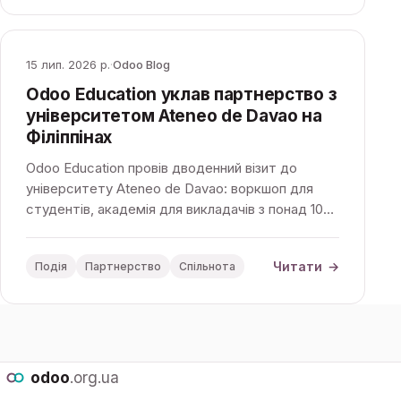
15 лип. 2026 р.
·
Odoo Blog
Odoo Education уклав партнерство з
університетом Ateneo de Davao на
Філіппінах
Odoo Education провів дводенний візит до
університету Ateneo de Davao: воркшоп для
студентів, академія для викладачів з понад 10
закладів Мінданао та підписання меморандуму
про співпрацю.
Читати
→
Подія
Партнерство
Спільнота
odoo
.org.ua