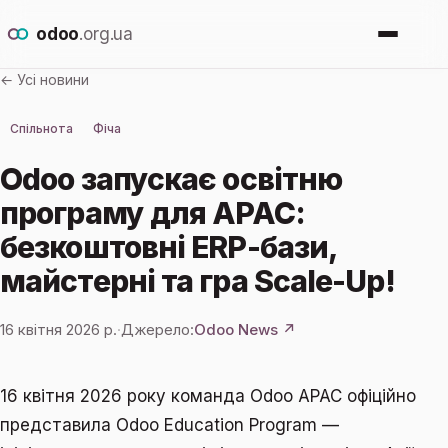
odoo
.org.ua
← Усі новини
Про Odoo
Спільнота
Фіча
Для кого
Odoo запускає освітню
програму для APAC:
Новини
безкоштовні ERP-бази,
майстерні та гра Scale-Up!
Впровадження
16 квітня 2026 р.
·
Джерело:
Odoo News ↗
Залишити заявку
16 квітня 2026 року команда Odoo APAC офіційно
представила Odoo Education Program —