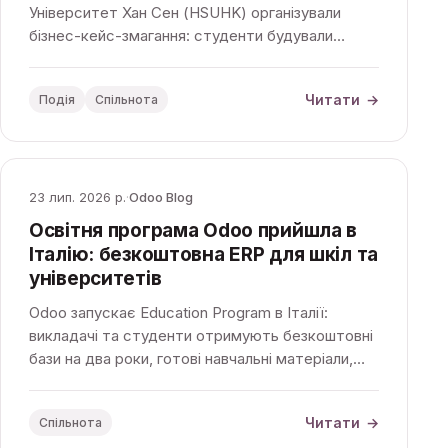
Університет Хан Сен (HSUHK) організували
бізнес-кейс-змагання: студенти будували
процеси вигаданої кавообсмажувальної
компанії в Odoo, а фінал пройшов в офісі Odoo
Читати
→
Подія
Спільнота
APAC.
23 лип. 2026 р.
·
Odoo Blog
Освітня програма Odoo прийшла в
Італію: безкоштовна ERP для шкіл та
університетів
Odoo запускає Education Program в Італії:
викладачі та студенти отримують безкоштовні
бази на два роки, готові навчальні матеріали,
бізнес-гру Scale-Up! і університетський курс із
дипломом Odoo Student Diploma.
Читати
→
Спільнота