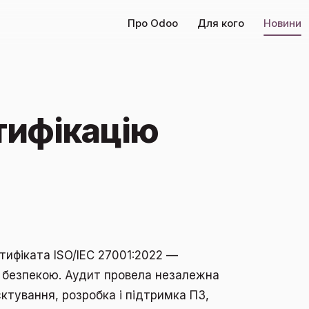
Про Odoo
Для кого
Новини
тифікацію
2
тифіката ISO/IEC 27001:2022 —
 безпекою. Аудит провела незалежна
єктування, розробка і підтримка ПЗ,