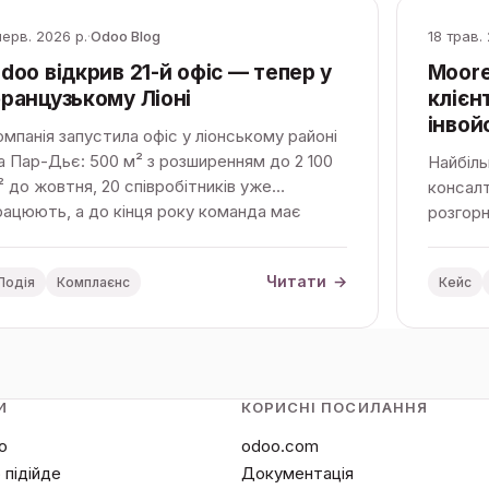
черв. 2026 р.
·
Odoo Blog
18 трав.
doo відкрив 21-й офіс — тепер у
Moore
ранцузькому Ліоні
клієн
інвой
омпанія запустила офіс у ліонському районі
а Пар-Дьє: 500 м² з розширенням до 2 100
Найбіл
² до жовтня, 20 співробітників уже
консалт
рацюють, а до кінця року команда має
розгорн
рости до 100 людей.
Валлоні
до Pepp
Читати
→
Подія
Комплаєнс
Кейс
клієнта
И
КОРИСНІ ПОСИЛАННЯ
o
odoo.com
 підійде
Документація