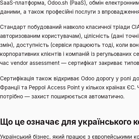
SaaS-платформа, Odoo.sh (PaaS), обмін електронн
даними, а також професійні послуги з впровадження 
Стандарт побудований навколо класичної тріади CIA:
авторизованим користувачам), цілісність (дані точні
змін), доступність (сервіси працюють тоді, коли вон
корпоративних клієнтів і компаній із регульованих с
час vendor assessment — сертифікат закриває типові
Сертифікація також відкриває Odoo дорогу у ролі до
Франції та Peppol Access Point у кількох країнах ЄС
потрібно — захист поширюється автоматично.
Що це означає для українського 
Український бізнес, який працює з європейськими к