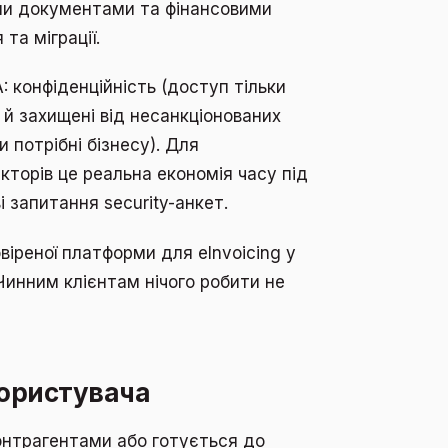
ими документами та фінансовими
та міграції.
 конфіденційність (доступ тільки
 й захищені від несанкціонованих
и потрібні бізнесу). Для
екторів це реальна економія часу під
 запитання security-анкет.
віреної платформи для eInvoicing у
. Чинним клієнтам нічого робити не
користувача
онтрагентами або готується до