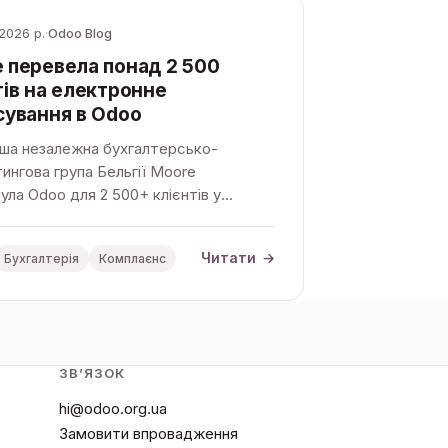
 2026 р.
·
Odoo Blog
 перевела понад 2 500
тів на електронне
сування в Odoo
ьша незалежна бухгалтерсько-
ингова група Бельгії Moore
ула Odoo для 2 500+ клієнтів у
ї: e-invoicing із прямим підключенням
ol і спільна платформа бухгалтера та
Читати
→
Бухгалтерія
Комплаєнс
.
ЗВʼЯЗОК
hi@odoo.org.ua
Замовити впровадження