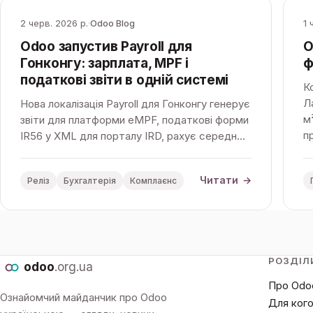
2 черв. 2026 р.
·
Odoo Blog
1 
Odoo запустив Payroll для
O
Гонконгу: зарплата, MPF і
ф
податкові звіти в одній системі
К
Л
Нова локалізація Payroll для Гонконгу генерує
м
звіти для платформи eMPF, податкові форми
п
IR56 у XML для порталу IRD, рахує середню
з
денну зарплату за «713 Ordinance» і повністю
інтегрована з бухгалтерією Odoo.
Читати
→
Реліз
Бухгалтерія
Комплаєнс
РОЗДІЛ
odoo
.org.ua
Про Odo
Ознайомчий майданчик про Odoo
Для кого