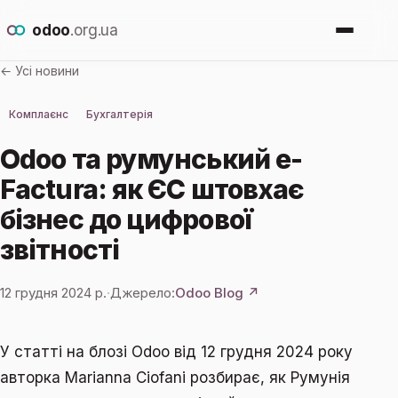
odoo
.org.ua
← Усі новини
Про Odoo
Комплаєнс
Бухгалтерія
Для кого
Odoo та румунський e-
Factura: як ЄС штовхає
Новини
бізнес до цифрової
звітності
Впровадження
12 грудня 2024 р.
·
Джерело:
Odoo Blog ↗
Залишити заявку
У статті на блозі Odoo від 12 грудня 2024 року
авторка Marianna Ciofani розбирає, як Румунія