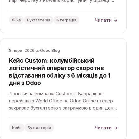
партнерству з Powens користувачі у Франції
оплачують рахунки прямо з застосунку
Бухгалтерія — без додаткової плати.
Читати
→
Фіча
Бухгалтерія
Інтеграція
8 черв. 2026 р.
·
Odoo Blog
Кейс Custom: колумбійський
логістичний оператор скоротив
відставання обліку з 6 місяців до 1
дня з Odoo
Логістична компанія Custom із Барранкільї
перейшла з World Office на Odoo Online і тепер
закриває бухгалтерію з затримкою в один день
замість шести місяців, бачачи прибутковість
кожного проєкту в кілька кліків.
Читати
→
Кейс
Бухгалтерія