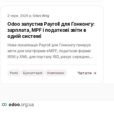
2 черв. 2026 р.
·
Odoo Blog
Odoo запустив Payroll для Гонконгу:
зарплата, MPF і податкові звіти в
одній системі
Нова локалізація Payroll для Гонконгу генерує
звіти для платформи eMPF, податкові форми
IR56 у XML для порталу IRD, рахує середню
денну зарплату за «713 Ordinance» і повністю
інтегрована з бухгалтерією Odoo.
Читати
→
Реліз
Бухгалтерія
Комплаєнс
odoo
.org.ua