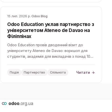
15 лип. 2026 р.
·
Odoo Blog
Odoo Education уклав партнерство з
університетом Ateneo de Davao на
Філіппінах
Odoo Education провів дводенний візит до
університету Ateneo de Davao: воркшоп для
студентів, академія для викладачів з понад 10
закладів Мінданао та підписання меморандуму
про співпрацю.
Читати
→
Подія
Партнерство
Спільнота
odoo
.org.ua