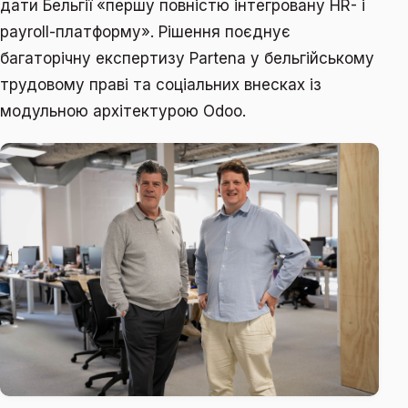
дати Бельгії «першу повністю інтегровану HR- і
payroll-платформу». Рішення поєднує
багаторічну експертизу Partena у бельгійському
трудовому праві та соціальних внесках із
модульною архітектурою Odoo.