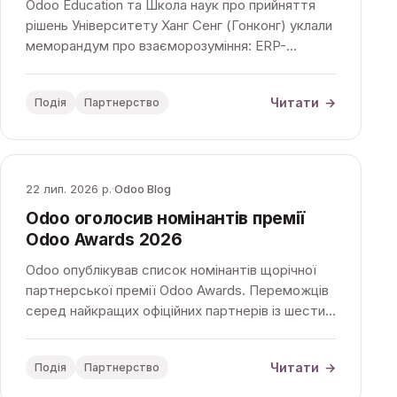
Odoo Education та Школа наук про прийняття
рішень Університету Ханг Сенг (Гонконг) уклали
меморандум про взаєморозуміння: ERP-
навчання на базі Odoo стане частиною
академічних програм.
Читати
→
Подія
Партнерство
22 лип. 2026 р.
·
Odoo Blog
Odoo оголосив номінантів премії
Odoo Awards 2026
Odoo опублікував список номінантів щорічної
партнерської премії Odoo Awards. Переможців
серед найкращих офіційних партнерів із шести
регіонів світу назвуть 26 вересня на
конференції Odoo Experience.
Читати
→
Подія
Партнерство