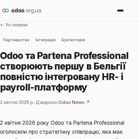
odoo
.org.ua
← Усі новини
Про Odoo
Партнерство
Інтеграція
Бухгалтерія
Для кого
Odoo та Partena Professional
створюють першу в Бельгії
Новини
повністю інтегровану HR- і
payroll-платформу
Впровадження
2 квітня 2026 р.
·
Джерело:
Odoo News ↗
Залишити заявку
2 квітня 2026 року Odoo та Partena Professional
оголосили про стратегічну співпрацю, яка має